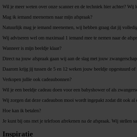
Wil je meer weten over onze scanner en de techniek hier achter? Wij le
Mag ik iemand meenemen naar mijn afspraak?
Natuurlijk mag je iemand meenemen, wij hebben graag dat jij volledi
Wij adviseren wel om maximaal 1 iemand mee te nemen naar de afspra
Wanneer is mijn beeldje klaar?
Direct na jouw afspraak gaan wij aan de slag met jouw zwangerschapsb
Daarom krijg jij tussen de 5 en 12 weken jouw beeldje opgestuurd of 
Verkopen jullie ook cadeaubonnen?
Wil je een beeldje cadeau doen voor een babyshower of als zwangersc
Wij zorgen dat deze cadeaubon mooi wordt ingepakt zodat dit ook al 
Hoe kan ik betalen?
Je kunt bij ons met je telefoon afrekenen na de afspraak. Wij stelle
Inspiratie