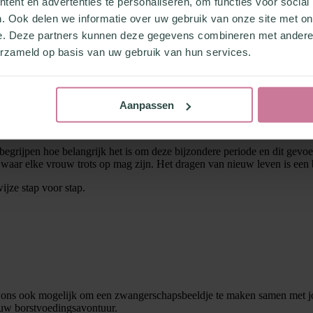
ent en advertenties te personaliseren, om functies voor social
. Ook delen we informatie over uw gebruik van onze site met on
e. Deze partners kunnen deze gegevens combineren met andere i
erzameld op basis van uw gebruik van hun services.
Aanpassen
grijpen hoe belangrijk het is om deze bijzondere periode en dit gevoel
aar elke vrouw trots op mag zijn. Het dragen van nieuw leven is een bi
jze stap voor stap.
j ons ook mogelijk om een zwangerschapsbeeldje te maken samen met jo
ouw borstvoedingsavontuur.