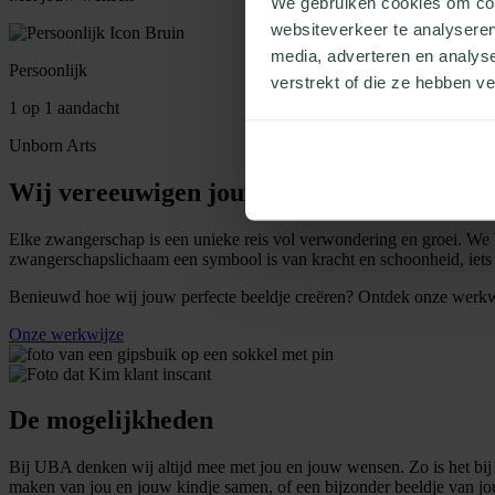
We gebruiken cookies om cont
websiteverkeer te analyseren
media, adverteren en analys
Persoonlijk
verstrekt of die ze hebben v
1 op 1 aandacht
Unborn Arts
Wij vereeuwigen jouw zwangerschap
Elke zwangerschap is een unieke reis vol verwondering en groei. We be
zwangerschapslichaam een symbool is van kracht en schoonheid, iets w
Benieuwd hoe wij jouw perfecte beeldje creëren? Ontdek onze werkwi
Onze werkwijze
De mogelijkheden
Bij UBA denken wij altijd mee met jou en jouw wensen. Zo is het bi
maken van jou en jouw kindje samen, of een bijzonder beeldje van j