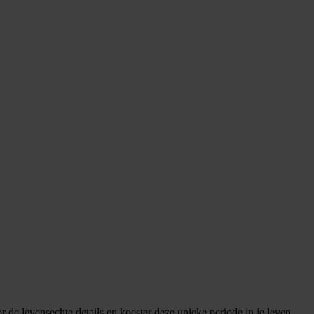
e levensechte details en koester deze unieke periode in je leven