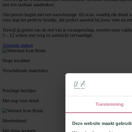
met een tastbaar aandenken.
Ons proces begint met een nauwkeurige 3D-scan, waarbij elk detail
voor stap het perfecte beeldje, dat perfect aansluit bij jouw visie en em
Terwijl jij geniet van de rest van je zwangerschap, toveren onze vak
5 – 12 weken met zorg en aandacht vervaardigd.
Afspraak maken
Hoge kwaliteit
Verschillende materialen
Prachtige beeldjes
Met oog voor detail
Toestemming
Meedenkend
Deze website maakt gebruik
Met jouw wensen