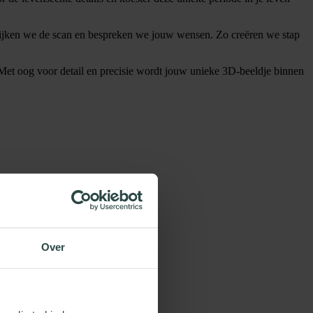
kijken we de scan en bespreken we jouw wensen. Zo creëren we stap
 Met oog voor detail en precisie wordt jouw unieke 3D-beeldje binnen
Over