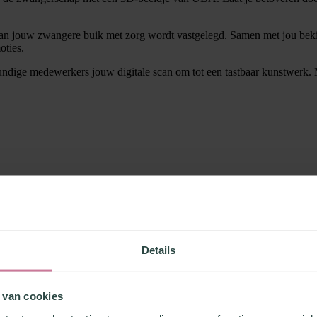
 van jouw zwangere buik met zorg wordt vastgelegd. Samen met jou be
oties.
kundige medewerkers jouw digitale scan om tot een tastbaar kunstwerk.
Details
 van cookies