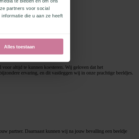
 media te bieden en om ons
ze partners voor social
nformatie die u aan ze heeft
Alles toestaan
 voor altijd te kunnen koesteren. Wij geloven dat het
jzondere ervaring, en dit vastleggen wij in onze prachtige beeldjes.
uw partner. Daarnaast kunnen wij na jouw bevalling een beeldje