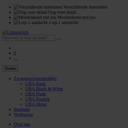
Verschillende materialen
Oog voor detail
Meedenkend met jou
1-op-1 aandacht
0
Sluiten
Zwangerschapsbeeldjes
UBA Basic
UBA Black & White
UBA Nude
UBA Rustiek
UBA Metal
Inspiratie
Werkwijze
Over ons