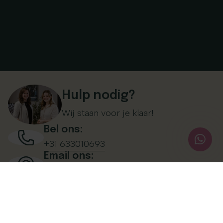
Hulp nodig?
Wij staan voor je klaar!
Bel ons:
+31 633010693
Email ons:
info@unbornarts.nl
Hulp nodig?
Veelgestelde vragen