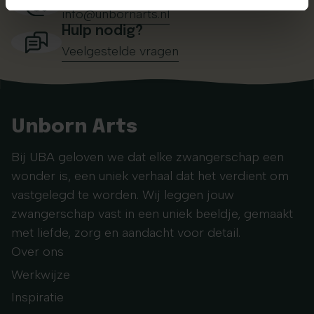
info@unbornarts.nl
Hulp nodig?
Veelgestelde vragen
Unborn Arts
Bij UBA geloven we dat elke zwangerschap een
wonder is, een uniek verhaal dat het verdient om
vastgelegd te worden. Wij leggen jouw
zwangerschap vast in een uniek beeldje, gemaakt
met liefde, zorg en aandacht voor detail.
Over ons
Werkwijze
Inspiratie