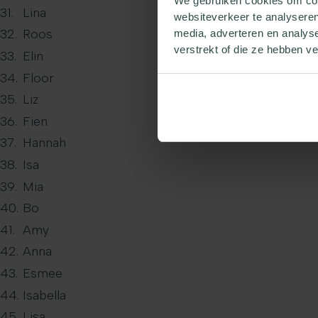
We gebruiken cookies om cont
Lina
websiteverkeer te analyseren
Roos
media, adverteren en analys
verstrekt of die ze hebben v
Elin
Floor
Liz
Fien
Hannah
Isa
Mia
Bo
Amy
Anna
Esmee
Isabella
Lisa