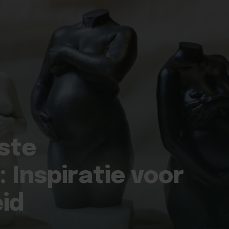
ste
 Inspiratie voor
eid