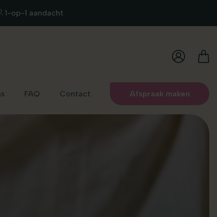
1-op-1 aandacht
ns
FAQ
Contact
Afspraak maken