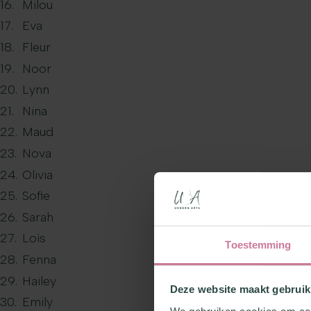
Milou
Eva
Fleur
Noor
Lynn
Nina
Maud
Nova
Olivia
Sofie
Sarah
Loïs
Toestemming
Fenna
Hailey
Deze website maakt gebruik
Emily